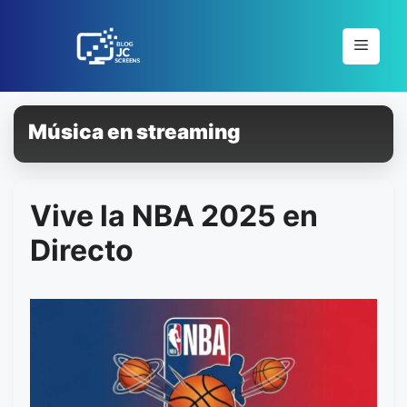
Pular
para
Menu
o
conteúdo
Música en streaming
Vive la NBA 2025 en
Directo