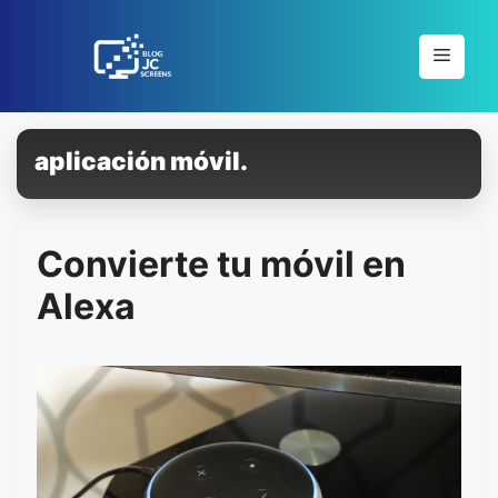
Pular
para
Menu
o
conteúdo
aplicación móvil.
Convierte tu móvil en
Alexa