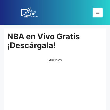
Pular
para
Menu
o
conteúdo
NBA en Vivo Gratis
¡Descárgala!
ANÚNCIOS