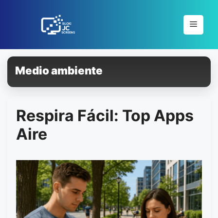
Pular
para
Menu
o
conteúdo
Medio ambiente
Respira Fácil: Top Apps
Aire