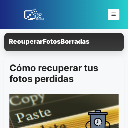
Pular
para
Menu
o
conteúdo
RecuperarFotosBorradas
Cómo recuperar tus
fotos perdidas