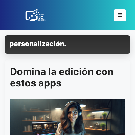
Pular
para
Menu
o
conteúdo
personalización.
Domina la edición con
estos apps