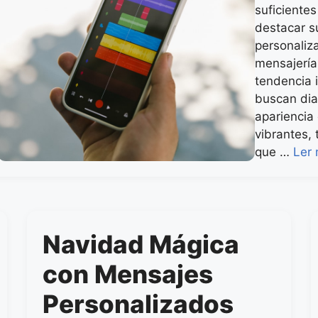
suficiente
destacar su
personaliz
mensajería
tendencia 
buscan dia
apariencia
vibrantes,
que …
Ler 
Navidad Mágica
con Mensajes
Personalizados