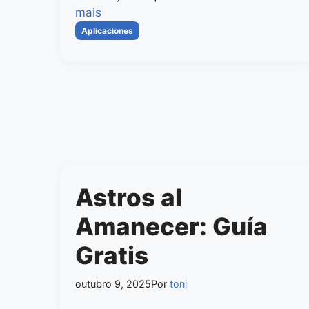
mais
Categorias
Aplicaciones
Astros al
Amanecer: Guía
Gratis
outubro 9, 2025
Por
toni