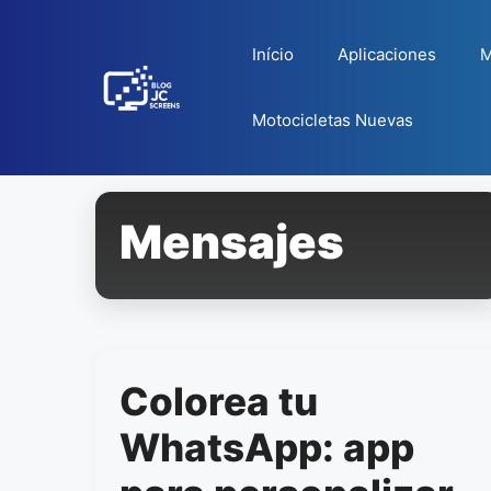
Pular
para
Início
Aplicaciones
M
o
conteúdo
Motocicletas Nuevas
Mensajes
Colorea tu
WhatsApp: app