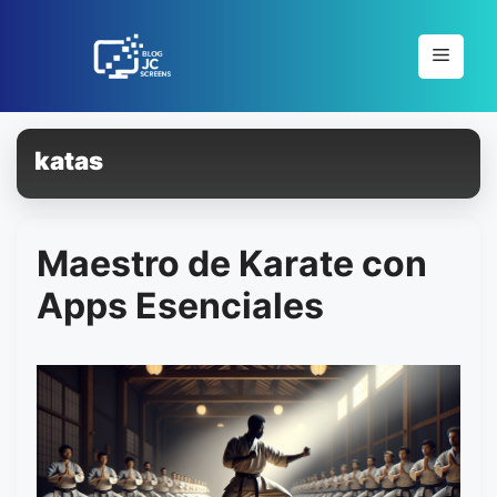
Pular
para
Menu
o
conteúdo
katas
Maestro de Karate con
Apps Esenciales