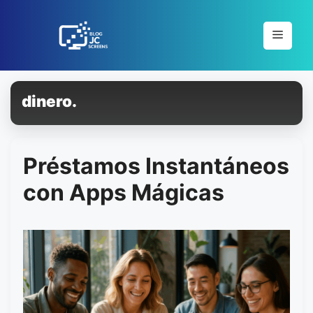
Pular
para
Menu
o
conteúdo
dinero.
Préstamos Instantáneos
con Apps Mágicas