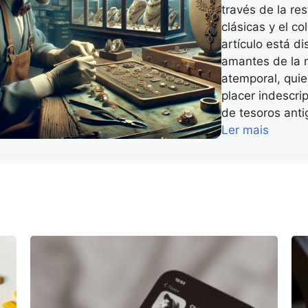
través de la re
clásicas y el c
artículo está d
amantes de la n
atemporal, qui
placer indescrip
de tesoros anti
Ler mais