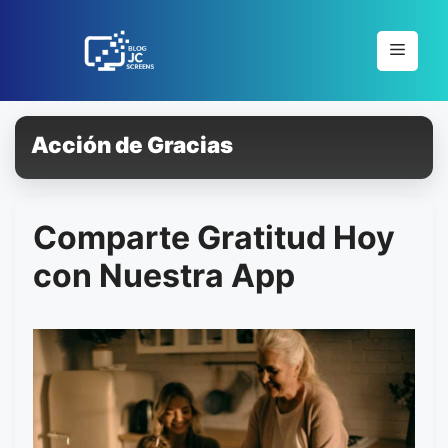
Pular
para
Menu
o
conteúdo
Acción de Gracias
Comparte Gratitud Hoy
con Nuestra App