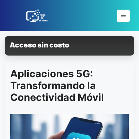
Pular
para
Menu
o
conteúdo
Acceso sin costo
Aplicaciones 5G:
Transformando la
Conectividad Móvil