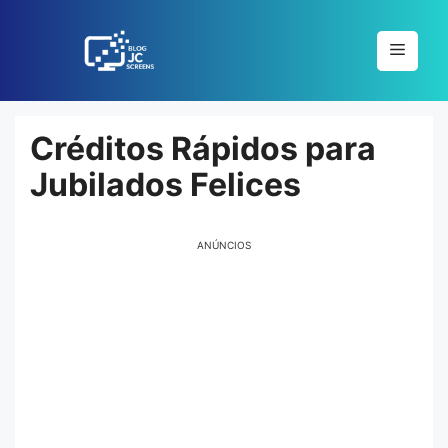
Pular
para
Menu
o
conteúdo
Créditos Rápidos para
Jubilados Felices
ANÚNCIOS