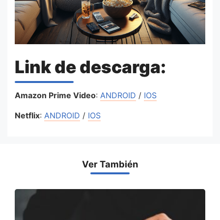
Link de descarga:
Amazon Prime Video
:
ANDROID
/
IOS
Netflix
:
ANDROID
/
IOS
Ver También