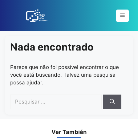
Pular
para
Menu
o
conteúdo
Nada encontrado
Parece que não foi possível encontrar o que
você está buscando. Talvez uma pesquisa
possa ajudar.
Pesquisar
por:
Ver También