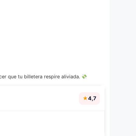
r que tu billetera respire aliviada.
★
4,7