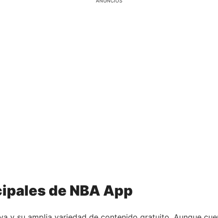
ANÚNCIOS
cipales de NBA App
itiva y su amplia variedad de contenido gratuito. Aunque 