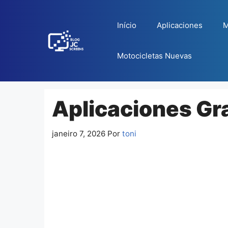
Pular
para
Início
Aplicaciones
M
o
conteúdo
Motocicletas Nuevas
Aplicaciones Gra
janeiro 7, 2026
Por
toni