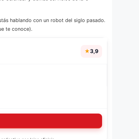
stás hablando con un robot del siglo pasado.
ue te conoce).
★
3,9