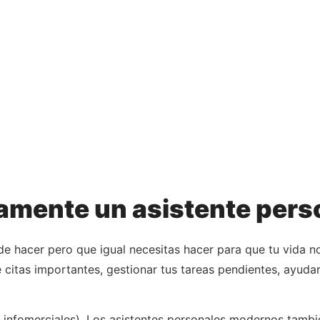
mente un asistente perso
e hacer pero que igual necesitas hacer para que tu vida no
itas importantes, gestionar tus tareas pendientes, ayudart
 infomerciales). Los asistentes personales modernos tamb