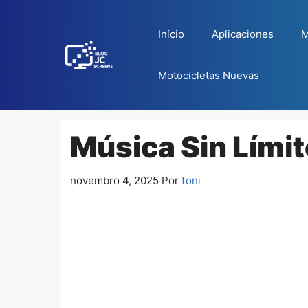
Pular
para
Início
Aplicaciones
M
o
conteúdo
Motocicletas Nuevas
Música Sin Lími
novembro 4, 2025
Por
toni