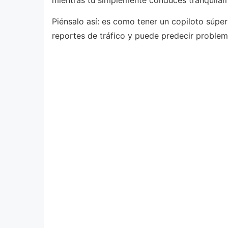
mientras tú simplemente conduces tranquilam
Piénsalo así: es como tener un copiloto súpe
reportes de tráfico y puede predecir problema