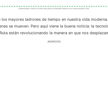
Observação: todos os links são para conteúdos dentro do nosso próprio site.
e los mayores ladrones de tiempo en nuestra vida moderna
enas se mueven. Pero aquí viene la buena noticia: la tecnol
 Ruta están revolucionando la manera en que nos desplaza
ANÚNCIOS