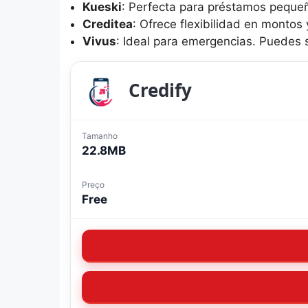
Kueski
: Perfecta para préstamos pequeño
Creditea
: Ofrece flexibilidad en montos 
Vivus
: Ideal para emergencias. Puedes s
Credify
Tamanho
22.8MB
Preço
Free