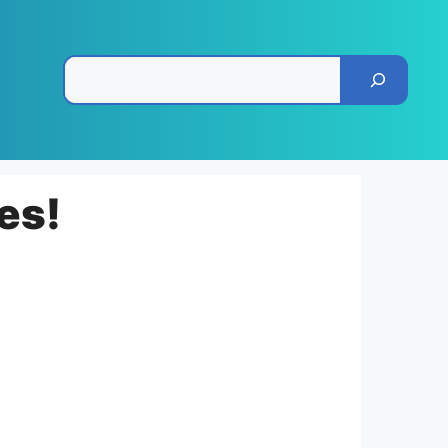
Pesquisar
es!