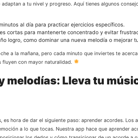
e adaptan a tu nivel y progreso. Aquí tienes algunos conse
nutos al día para practicar ejercicios específicos.
s cortas para mantenerte concentrado y evitar frustra
o logro, como dominar una nueva melodía o mejorar tu
oche a la mañana, pero cada minuto que inviertes te acerc
s fluyen con mayor naturalidad.
 melodías: Lleva tu música
 es hora de dar el siguiente paso: aprender acordes. Los 
emoción a lo que tocas. Nuestra app hace que aprender acor
posicionar los dedos y cómo transicionar de un acorde a ot