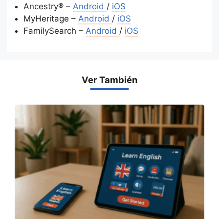
Ancestry® –
Android
/
iOS
MyHeritage –
Android
/
iOS
FamilySearch –
Android
/
iOS
Ver También