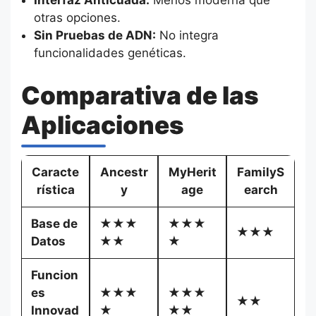
Interfaz Anticuada:
Menos moderna que
otras opciones.
Sin Pruebas de ADN:
No integra
funcionalidades genéticas.
Comparativa de las
Aplicaciones
Caracte
Ancestr
MyHerit
FamilyS
rística
y
age
earch
Base de
★★★
★★★
★★★
Datos
★★
★
Funcion
es
★★★
★★★
★★
Innovad
★
★★