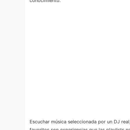
conocimiento.
Escuchar música seleccionada por un DJ real,
favoritos son experiencias que las playlists n