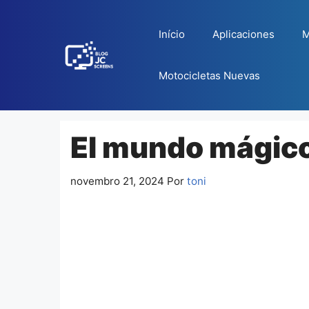
Pular
para
Início
Aplicaciones
M
o
conteúdo
Motocicletas Nuevas
El mundo mágico
novembro 21, 2024
Por
toni